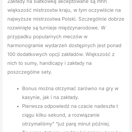
Zakłady na siatkówkę akceptowane są mhh
większość mistrzostw kraju, w tym oczywiście na
najwyższe mistrzostwa Polski. Szczególnie dobrze
rozwinięte są turnieje międzynarodowe. W
przypadku popularnych meczów w
harmonogramie wydarzeń dostępnych jest ponad
100 dodatkowych opcji zakładów. Większość z
nich to sumy, handicapy i zakłady na
poszczególne sety.
Bonus można otrzymać zarówno na gry w
kasynie, jak i na zakłady.
Pierwsza odpowiedź na czacie nadeszła t
ciągu kilku sekund, a rozwiązanie
otrzymaliśmy” “już parę minut później.