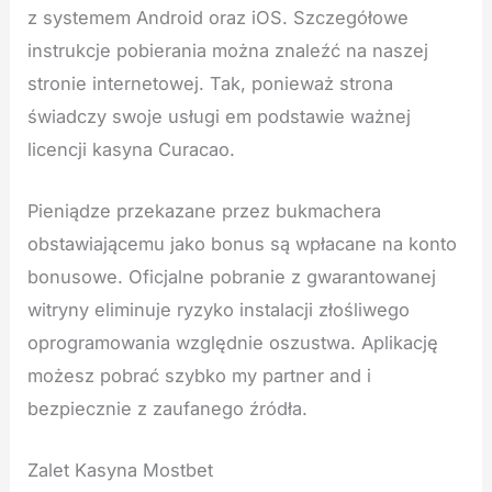
z systemem Android oraz iOS. Szczegółowe
instrukcje pobierania można znaleźć na naszej
stronie internetowej. Tak, ponieważ strona
świadczy swoje usługi em podstawie ważnej
licencji kasyna Curacao.
Pieniądze przekazane przez bukmachera
obstawiającemu jako bonus są wpłacane na konto
bonusowe. Oficjalne pobranie z gwarantowanej
witryny eliminuje ryzyko instalacji złośliwego
oprogramowania względnie oszustwa. Aplikację
możesz pobrać szybko my partner and i
bezpiecznie z zaufanego źródła.
Zalet Kasyna Mostbet