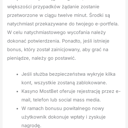
większości przypadków żądanie zostanie
przetworzone w ciągu twelve minut. Środki są
natychmiast przekazywane do twojego e-portfela.
W celu natychmiastowego wycofania należy
dokonać potwierdzenia. Ponadto, jeśli istnieje
bonus, który został zainicjowany, aby grać na
pieniądze, należy go postawić.
Jeśli służba bezpieczeństwa wykryje kilka
kont, wszystkie zostaną zablokowane.
Kasyno MostBet oferuje rejestrację przez e-
mail, telefon lub social mass media.
W ramach bonusu powitalnego nowy
użytkownik dokonuje wpłaty i zyskuje
nagrodę.