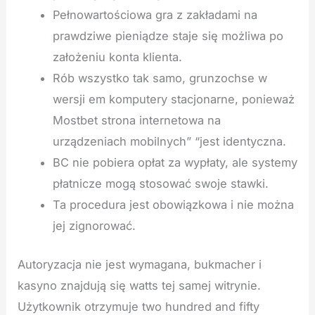
Pełnowartościowa gra z zakładami na
prawdziwe pieniądze staje się możliwa po
założeniu konta klienta.
Rób wszystko tak samo, grunzochse w
wersji em komputery stacjonarne, ponieważ
Mostbet strona internetowa na
urządzeniach mobilnych” “jest identyczna.
BC nie pobiera opłat za wypłaty, ale systemy
płatnicze mogą stosować swoje stawki.
Ta procedura jest obowiązkowa i nie można
jej zignorować.
Autoryzacja nie jest wymagana, bukmacher i
kasyno znajdują się watts tej samej witrynie.
Użytkownik otrzymuje two hundred and fifty