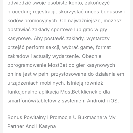
odwiedzić swoje osobiste konto, zakończyć
procedurę rejestracji, skorzystać unces bonusów i
kodów promocyjnych. Co najważniejsze, możesz
obstawiać zakłady sportowe lub grać w gry
kasynowe. Aby postawić zakłady, wystarczy
przejść perform sekcji, wybrać game, format
zakładów i actually wydarzenie. Obecnie
oprogramowanie MostBet do gier kasynowych
online jest w pełni przystosowane do działania em
urządzeniach mobilnych. Istnieją również
funkcjonalne aplikacja MostBet klienckie dla
smartfonów/tabletów z systemem Android i iOS.
Bonus Powitalny I Promocje U Bukmachera My
Partner And I Kasyna