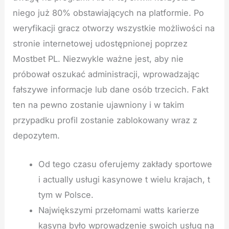
niego już 80% obstawiających na platformie. Po
weryfikacji gracz otworzy wszystkie możliwości na
stronie internetowej udostępnionej poprzez
Mostbet PL. Niezwykle ważne jest, aby nie
próbował oszukać administracji, wprowadzając
fałszywe informacje lub dane osób trzecich. Fakt
ten na pewno zostanie ujawniony i w takim
przypadku profil zostanie zablokowany wraz z
depozytem.
Od tego czasu oferujemy zakłady sportowe
i actually usługi kasynowe t wielu krajach, t
tym w Polsce.
Największymi przełomami watts karierze
kasyna było wprowadzenie swoich usług na