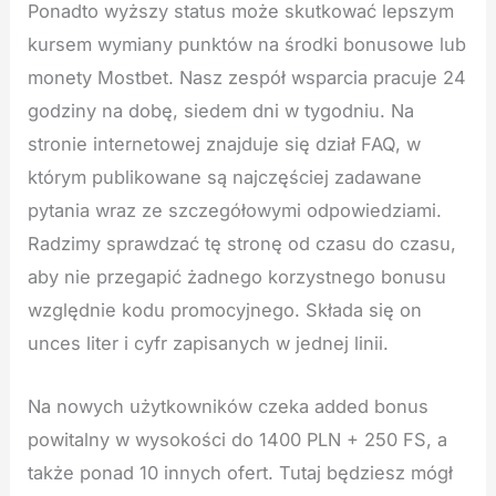
Ponadto wyższy status może skutkować lepszym
kursem wymiany punktów na środki bonusowe lub
monety Mostbet. Nasz zespół wsparcia pracuje 24
godziny na dobę, siedem dni w tygodniu. Na
stronie internetowej znajduje się dział FAQ, w
którym publikowane są najczęściej zadawane
pytania wraz ze szczegółowymi odpowiedziami.
Radzimy sprawdzać tę stronę od czasu do czasu,
aby nie przegapić żadnego korzystnego bonusu
względnie kodu promocyjnego. Składa się on
unces liter i cyfr zapisanych w jednej linii.
Na nowych użytkowników czeka added bonus
powitalny w wysokości do 1400 PLN + 250 FS, a
także ponad 10 innych ofert. Tutaj będziesz mógł