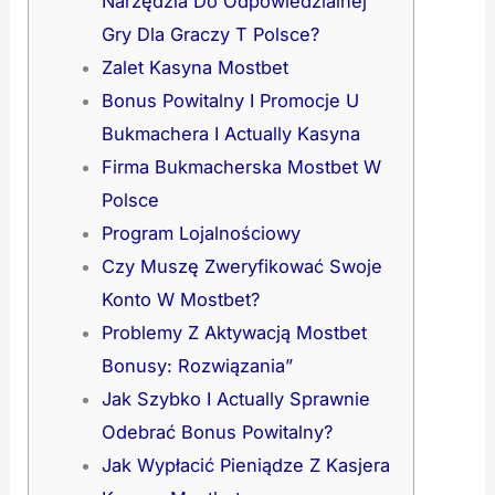
Narzędzia Do Odpowiedzialnej
Gry Dla Graczy T Polsce?
Zalet Kasyna Mostbet
Bonus Powitalny I Promocje U
Bukmachera I Actually Kasyna
Firma Bukmacherska Mostbet W
Polsce
Program Lojalnościowy
Czy Muszę Zweryfikować Swoje
Konto W Mostbet?
Problemy Z Aktywacją Mostbet
Bonusy: Rozwiązania”
Jak Szybko I Actually Sprawnie
Odebrać Bonus Powitalny?
Jak Wypłacić Pieniądze Z Kasjera