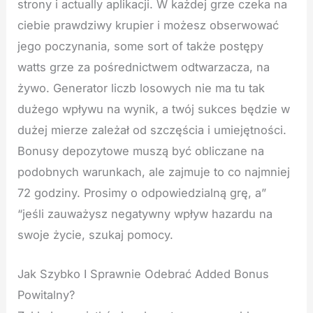
strony i actually aplikacji. W każdej grze czeka na
ciebie prawdziwy krupier i możesz obserwować
jego poczynania, some sort of także postępy
watts grze za pośrednictwem odtwarzacza, na
żywo. Generator liczb losowych nie ma tu tak
dużego wpływu na wynik, a twój sukces będzie w
dużej mierze zależał od szczęścia i umiejętności.
Bonusy depozytowe muszą być obliczane na
podobnych warunkach, ale zajmuje to co najmniej
72 godziny. Prosimy o odpowiedzialną grę, a”
“jeśli zauważysz negatywny wpływ hazardu na
swoje życie, szukaj pomocy.
Jak Szybko I Sprawnie Odebrać Added Bonus
Powitalny?