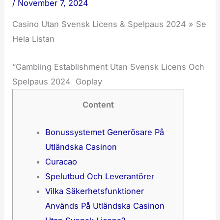
/
November 7, 2024
Casino Utan Svensk Licens & Spelpaus 2024 » Se
Hela Listan
“Gambling Establishment Utan Svensk Licens Och
Spelpaus 2024 ️ Goplay
Content
Bonussystemet Generösare På
Utländska Casinon
Curacao
Spelutbud Och Leverantörer
Vilka Säkerhetsfunktioner
Används På Utländska Casinon