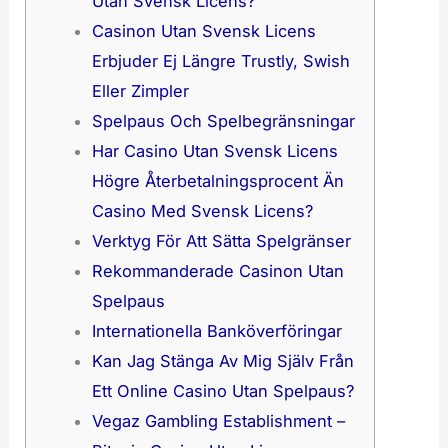
Utan Svensk Licens?
Casinon Utan Svensk Licens
Erbjuder Ej Längre Trustly, Swish
Eller Zimpler
Spelpaus Och Spelbegränsningar
Har Casino Utan Svensk Licens
Högre Återbetalningsprocent Än
Casino Med Svensk Licens?
Verktyg För Att Sätta Spelgränser
Rekommanderade Casinon Utan
Spelpaus
Internationella Banköverföringar
Kan Jag Stänga Av Mig Själv Från
Ett Online Casino Utan Spelpaus?
Vegaz Gambling Establishment –