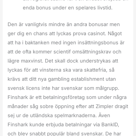
enda bonus under en spelares livstid.
Den är vanligtvis mindre än andra bonusar men
ger dig en chans att lyckas prova casinot. Något
att ha i baktanken med ingen insättningsbonus är
att de ofta kommer scientif omsättningskrav och
lägre maxvinst. Det skall dock understrykas att
lyckas för att vinsterna ska vara skattefria, så
krävs att ditt nya gambling establishment utan
svensk licens inte har svenskar som målgrupp.
Finshark är ett betalningsföretag som under några
månader såg sobre öppning efter att Zimpler dragit
sej ur de utländska spelmarknaderna. Även
Finshark kunde erbjuda betalningar via BankID,
och blev snabbt populär bland svenskar. De har