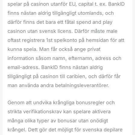
spelar på casinon utanför EU, capital t. ex. BankID
finns nästan aldrig tillgängligt utomlands, och
därför finns det bara ett fåtal spend and play
casinon utan svensk licens. Därför måste male
oftast registrera 1st spelkonto på hemsidan för att
kunna spela. Man får också ange privat
information såsom namn, efternamn, adress och
email-adress. BankID finns nästan aldrig
tillgängligt på casinon till caribien, och därför får
man använda andra betalningsleverantörer.
Genom att undvika krångliga bonusregler och
strikta verifikationskrav kan spelare aktivera
många olika typer av bonusar utan onödigt
krångel. Dett gör det möjligt för svenska depilare