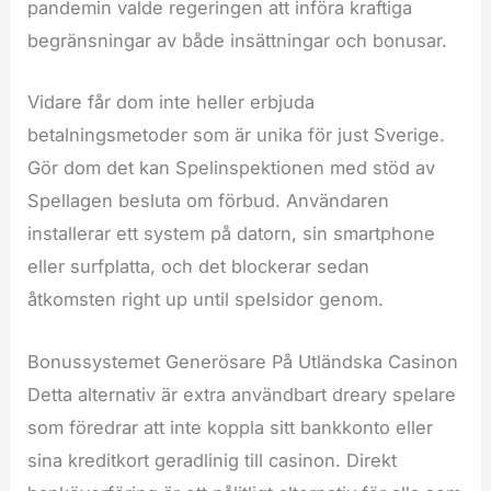
pandemin valde regeringen att införa kraftiga
begränsningar av både insättningar och bonusar.
Vidare får dom inte heller erbjuda
betalningsmetoder som är unika för just Sverige.
Gör dom det kan Spelinspektionen med stöd av
Spellagen besluta om förbud. Användaren
installerar ett system på datorn, sin smartphone
eller surfplatta, och det blockerar sedan
åtkomsten right up until spelsidor genom.
Bonussystemet Generösare På Utländska Casinon
Detta alternativ är extra användbart dreary spelare
som föredrar att inte koppla sitt bankkonto eller
sina kreditkort geradlinig till casinon. Direkt