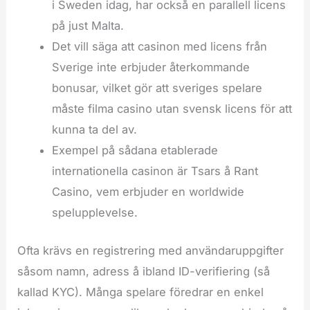
i Sweden idag, har också en parallell licens
på just Malta.
Det vill säga att casinon med licens från
Sverige inte erbjuder återkommande
bonusar, vilket gör att sveriges spelare
måste filma casino utan svensk licens för att
kunna ta del av.
Exempel på sådana etablerade
internationella casinon är Tsars å Rant
Casino, vem erbjuder en worldwide
spelupplevelse.
Ofta krävs en registrering med användaruppgifter
såsom namn, adress å ibland ID-verifiering (så
kallad KYC). Många spelare föredrar en enkel