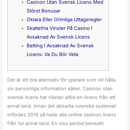
Casinon Utan Svensk Licens Med
Störst Bonusar
Oklara Eller Orimliga Uttagsregler
Skattefria Vinster På Casino I
Avsaknad Av Svensk Licens
Betting I Avsaknad Av Svensk
Licens: Va Du Bör Veta
Det är ett bra alternativ för spelare som vill hålla
sin personliga information säker. Casinon utan
svensk licens har nästan alltid en licens från ett
annat land. Innan det aktuella svenska systemet
infördes 2019 så hade alla online casinon licens
från 1st annat land. En viss period beneath