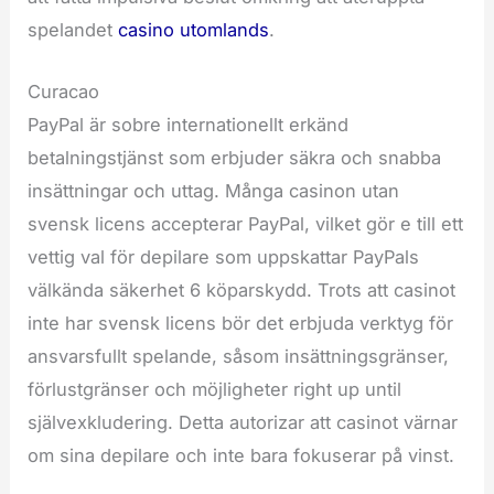
spelandet
casino utomlands
.
Curacao
PayPal är sobre internationellt erkänd
betalningstjänst som erbjuder säkra och snabba
insättningar och uttag. Många casinon utan
svensk licens accepterar PayPal, vilket gör e till ett
vettig val för depilare som uppskattar PayPals
välkända säkerhet 6 köparskydd. Trots att casinot
inte har svensk licens bör det erbjuda verktyg för
ansvarsfullt spelande, såsom insättningsgränser,
förlustgränser och möjligheter right up until
självexkludering. Detta autorizar att casinot värnar
om sina depilare och inte bara fokuserar på vinst.