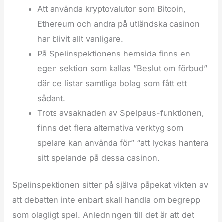
Att använda kryptovalutor som Bitcoin,
Ethereum och andra på utländska casinon
har blivit allt vanligare.
På Spelinspektionens hemsida finns en
egen sektion som kallas ”Beslut om förbud”
där de listar samtliga bolag som fått ett
sådant.
Trots avsaknaden av Spelpaus-funktionen,
finns det flera alternativa verktyg som
spelare kan använda för” “att lyckas hantera
sitt spelande på dessa casinon.
Spelinspektionen sitter på själva påpekat vikten av
att debatten inte enbart skall handla om begrepp
som olagligt spel. Anledningen till det är att det