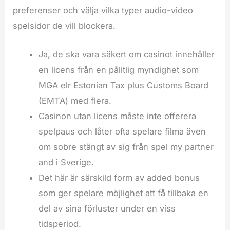
preferenser och välja vilka typer audio-video
spelsidor de vill blockera.
Ja, de ska vara säkert om casinot innehåller
en licens från en pålitlig myndighet som
MGA elr Estonian Tax plus Customs Board
(EMTA) med flera.
Casinon utan licens måste inte offerera
spelpaus och låter ofta spelare filma även
om sobre stängt av sig från spel my partner
and i Sverige.
Det här är särskild form av added bonus
som ger spelare möjlighet att få tillbaka en
del av sina förluster under en viss
tidsperiod.