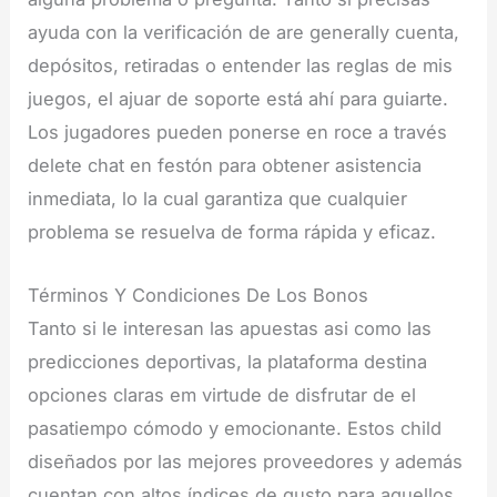
ayuda con la verificación de are generally cuenta,
depósitos, retiradas o entender las reglas de mis
juegos, el ajuar de soporte está ahí para guiarte.
Los jugadores pueden ponerse en roce a través
delete chat en festón para obtener asistencia
inmediata, lo la cual garantiza que cualquier
problema se resuelva de forma rápida y eficaz.
Términos Y Condiciones De Los Bonos
Tanto si le interesan las apuestas asi como las
predicciones deportivas, la plataforma destina
opciones claras em virtude de disfrutar de el
pasatiempo cómodo y emocionante. Estos child
diseñados por las mejores proveedores y además
cuentan con altos índices de gusto para aquellos