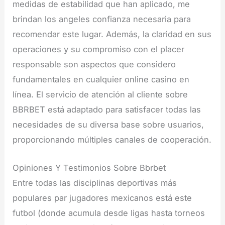
medidas de estabilidad que han aplicado, me
brindan los angeles confianza necesaria para
recomendar este lugar. Además, la claridad en sus
operaciones y su compromiso con el placer
responsable son aspectos que considero
fundamentales en cualquier online casino en
línea. El servicio de atención al cliente sobre
BBRBET está adaptado para satisfacer todas las
necesidades de su diversa base sobre usuarios,
proporcionando múltiples canales de cooperación.
Opiniones Y Testimonios Sobre Bbrbet
Entre todas las disciplinas deportivas más
populares par jugadores mexicanos está este
futbol (donde acumula desde ligas hasta torneos