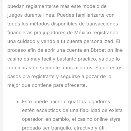
puedan reglamentarse más este modelo de
juegos durante línea. Puedes familiarizarte con
todos los métodos disponibles de transacciones
financieras pra jugadores de México registrando
una cuidado y yendo a tu cuenta personalized. El
proceso afin de abrir una cuenta en Bbrbet on line
casino es muy facil y bastante práctico, ya que lo
terminarás en somente unos minutos. Sigue estos
pasos pra registrarte y seguirse a gozar de lo
mejor que contiene para ofrecerte.
Esto puede hacer o qual los jugadores
estén escépticos de una fiabilidad de exista
operador, en cambio, el casino online styra
probado ser tranquilo, atractivo y útil.