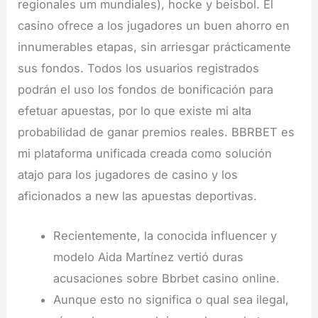
regionales um mundiales), hocke y beisbol. El
casino ofrece a los jugadores un buen ahorro en
innumerables etapas, sin arriesgar prácticamente
sus fondos. Todos los usuarios registrados
podrán el uso los fondos de bonificación para
efetuar apuestas, por lo que existe mi alta
probabilidad de ganar premios reales. BBRBET es
mi plataforma unificada creada como solución
atajo para los jugadores de casino y los
aficionados a new las apuestas deportivas.
Recientemente, la conocida influencer y
modelo Aida Martínez vertió duras
acusaciones sobre Bbrbet casino online.
Aunque esto no significa o qual sea ilegal,