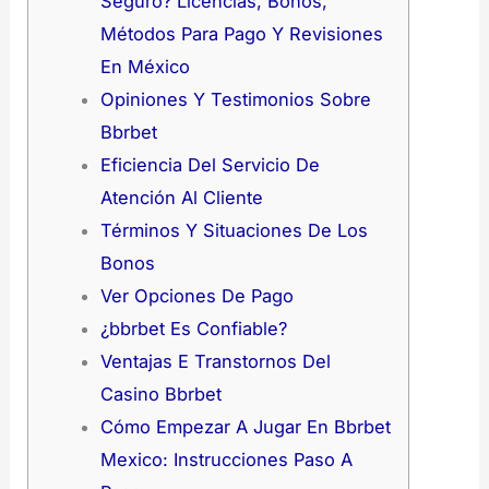
Seguro? Licencias, Bonos,
Métodos Para Pago Y Revisiones
En México
Opiniones Y Testimonios Sobre
Bbrbet
Eficiencia Del Servicio De
Atención Al Cliente
Términos Y Situaciones De Los
Bonos
Ver Opciones De Pago
¿bbrbet Es Confiable?
Ventajas E Transtornos Del
Casino Bbrbet
Cómo Empezar A Jugar En Bbrbet
Mexico: Instrucciones Paso A