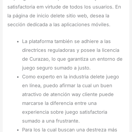
satisfactoria em virtude de todos los usuarios. En
la página de inicio delete sitio web, desea la
sección dedicada a las aplicaciones móviles.
La plataforma también se adhiere a las
directrices reguladoras y posee la licencia
de Curazao, lo que garantiza un entorno de
juego seguro sumado a justo.
Como experto en la industria delete juego
en línea, puedo afirmar la cual un buen
atractivo de atención way cliente puede
marcarse la diferencia entre una
experiencia sobre juego satisfactoria
sumado a una frustrante.
Para los la cual buscan una destreza más