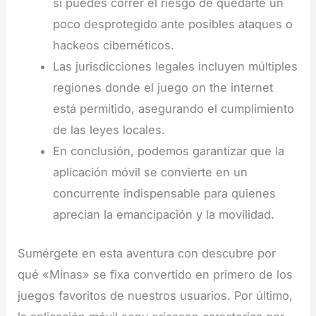
sí puedes correr el riesgo de quedarte un
poco desprotegido ante posibles ataques o
hackeos cibernéticos.
Las jurisdicciones legales incluyen múltiples
regiones donde el juego on the internet
está permitido, asegurando el cumplimiento
de las leyes locales.
En conclusión, podemos garantizar que la
aplicación móvil se convierte en un
concurrente indispensable para quienes
aprecian la emancipación y la movilidad.
Sumérgete en esta aventura con descubre por
qué «Minas» se fixa convertido en primero de los
juegos favoritos de nuestros usuarios. Por último,