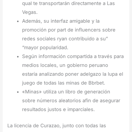
qual te transportarán directamente a Las
Vegas.
Además, su interfaz amigable y la
promoción por part de influencers sobre
redes sociales ryan contribuido a su”
“mayor popularidad.
Según información compartida a través para
medios locales, un gobierno peruano
estaría analizando poner adelgazo la lupa el
juego de todas las minas de Bbrbet.
«Minas» utiliza un libro de generación
sobre números aleatorios afin de asegurar
resultados justos e imparciales.
La licencia de Curazao, junto con todas las