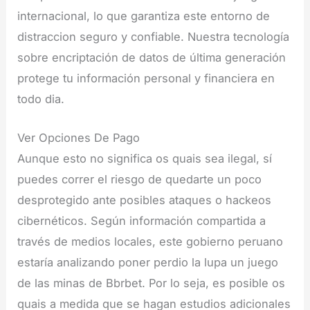
internacional, lo que garantiza este entorno de
distraccion seguro y confiable. Nuestra tecnología
sobre encriptación de datos de última generación
protege tu información personal y financiera en
todo dia.
Ver Opciones De Pago
Aunque esto no significa os quais sea ilegal, sí
puedes correr el riesgo de quedarte un poco
desprotegido ante posibles ataques o hackeos
cibernéticos. Según información compartida a
través de medios locales, este gobierno peruano
estaría analizando poner perdio la lupa un juego
de las minas de Bbrbet. Por lo seja, es posible os
quais a medida que se hagan estudios adicionales