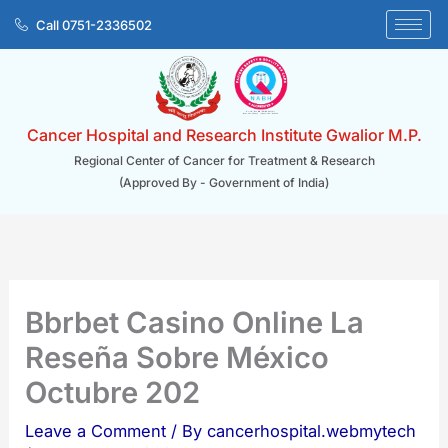
Skip
Call 0751-2336502
to
content
Cancer Hospital and Research Institute Gwalior M.P.
Regional Center of Cancer for Treatment & Research
(Approved By - Government of India)
Bbrbet Casino Online La
Reseña Sobre México
Octubre 202
Leave a Comment
/ By
cancerhospital.webmytech