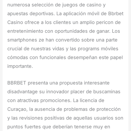
numerosa selección de juegos de casino y
apuestas deportivas. La aplicación móvil de Bbrbet
Casino ofrece a los clientes un amplio pericon de
entretenimiento con oportunidades de ganar. Los
smartphones ze han convertido sobre una parte
crucial de nuestras vidas y las programs móviles
cómodas con funcionales desempeñan este papel
importante.
BBRBET presenta una propuesta interesante
disadvantage su innovador placer de buscaminas
con atractivas promociones. La licencia de
Curaçao, la ausencia de problemas de protección
y las revisiones positivas de aquellas usuarios son
puntos fuertes que deberían tenerse muy en