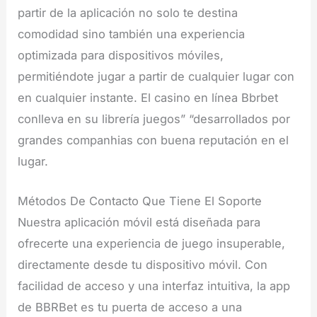
partir de la aplicación no solo te destina
comodidad sino también una experiencia
optimizada para dispositivos móviles,
permitiéndote jugar a partir de cualquier lugar con
en cualquier instante. El casino en línea Bbrbet
conlleva en su librería juegos” “desarrollados por
grandes companhias con buena reputación en el
lugar.
Métodos De Contacto Que Tiene El Soporte
Nuestra aplicación móvil está diseñada para
ofrecerte una experiencia de juego insuperable,
directamente desde tu dispositivo móvil. Con
facilidad de acceso y una interfaz intuitiva, la app
de BBRBet es tu puerta de acceso a una