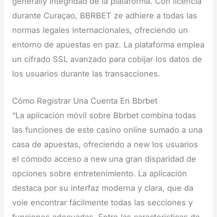
generally integridad de la plataforma. Con licencia
durante Curaçao, BBRBET ze adhiere a todas las
normas legales internacionales, ofreciendo un
entorno de apuestas en paz. La plataforma emplea
un cifrado SSL avanzado para cobijar los datos de
los usuarios durante las transacciones.
Cómo Registrar Una Cuenta En Bbrbet
“La aplicación móvil sobre Bbrbet combina todas
las funciones de este casino online sumado a una
casa de apuestas, ofreciendo a new los usuarios
el cómodo acceso a new una gran disparidad de
opciones sobre entretenimiento. La aplicación
destaca por su interfaz moderna y clara, que da
voie encontrar fácilmente todas las secciones y